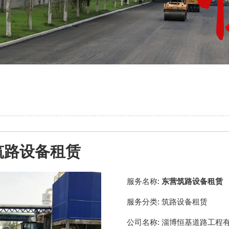
筑路设备租赁
服务名称:
东营筑路设备租赁
服务分类:
筑路设备租赁
公司名称:
淄博恒基道路工程