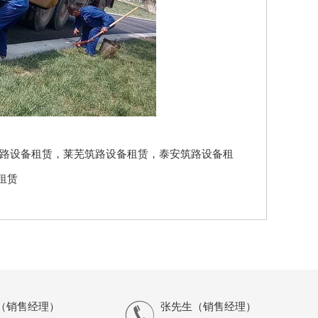
路设备租赁
，
莱芜筑路设备租赁
，
泰安筑路设备租
租赁
（销售经理）
张先生（销售经理）