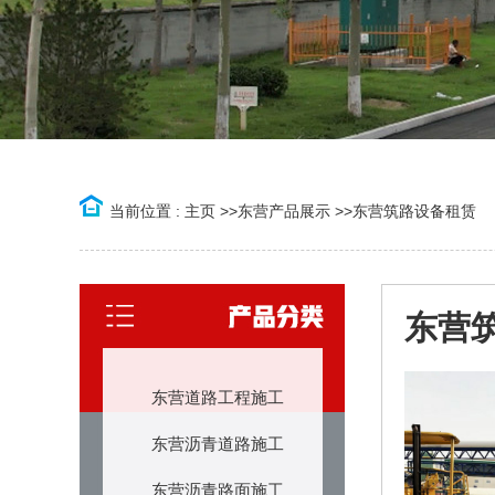
当前位置 :
主页
>>
东营产品展示
>>
东营筑路设备租赁
东营
东营道路工程施工
东营沥青道路施工
东营沥青路面施工