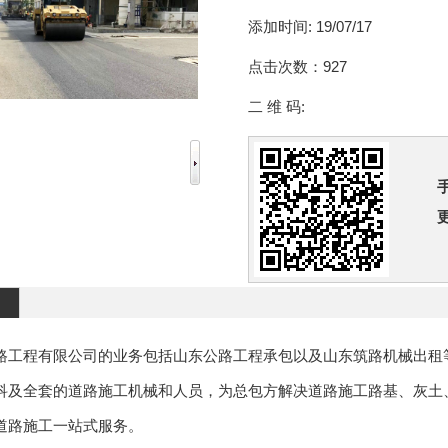
添加时间:
19/07/17
点击次数：
927
二 维 码:
路工程有限公司的业务包括山东公路工程承包以及山东筑路机械出租
科及全套的道路施工机械和人员，为总包方解决道路施工路基、灰土
道路施工一站式服务。