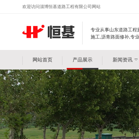
欢迎访问淄博恒基道路工程有限公司网站
专业从事山东道路工程
施工,沥青路面修补,专
网站首页
产品展示
新闻资讯