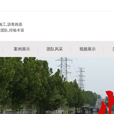
施工,沥青路面
业团队,经验丰富
案例展示
团队风采
视频展示