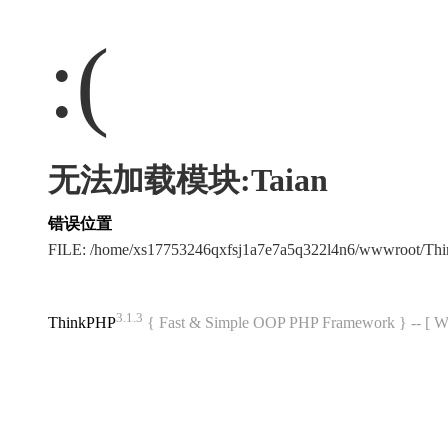
:(
无法加载模块:Taian
错误位置
FILE: /home/xs17753246qxfsj1a7e7a5q322l4n6/wwwroot/T
3.1.3
ThinkPHP
{ Fast & Simple OOP PHP Framework } -- 