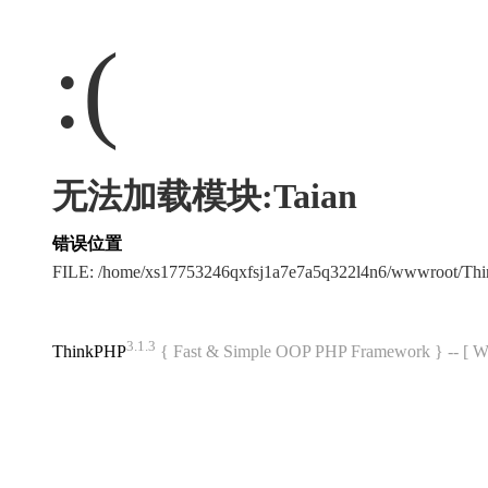
:(
无法加载模块:Taian
错误位置
FILE: /home/xs17753246qxfsj1a7e7a5q322l4n6/wwwroot/T
3.1.3
ThinkPHP
{ Fast & Simple OOP PHP Framework } -- 