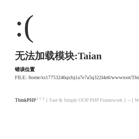
:(
无法加载模块:Taian
错误位置
FILE: /home/xs17753246qxfsj1a7e7a5q322l4n6/wwwroot/T
3.1.3
ThinkPHP
{ Fast & Simple OOP PHP Framework } -- 