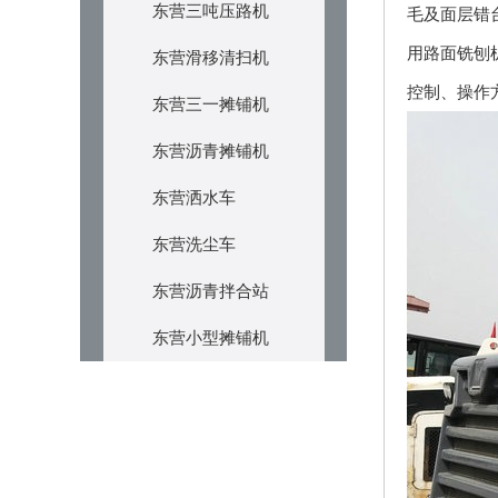
东营三吨压路机
毛及面层错
用路面铣刨
东营滑移清扫机
控制、操作
东营三一摊铺机
东营沥青摊铺机
东营洒水车
东营洗尘车
东营沥青拌合站
东营小型摊铺机