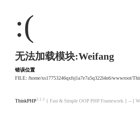
:(
无法加载模块:Weifang
错误位置
FILE: /home/xs17753246qxfsj1a7e7a5q322l4n6/wwwroot/T
3.1.3
ThinkPHP
{ Fast & Simple OOP PHP Framework } -- 