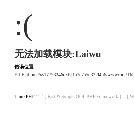
:(
无法加载模块:Laiwu
错误位置
FILE: /home/xs17753246qxfsj1a7e7a5q322l4n6/wwwroot/T
3.1.3
ThinkPHP
{ Fast & Simple OOP PHP Framework } -- 