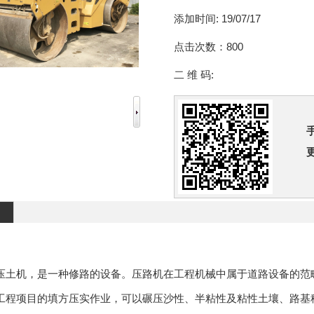
添加时间:
19/07/17
点击次数：
800
二 维 码:
压土机，是一种修路的设备。压路机在工程机械中属于道路设备的范
工程项目的填方压实作业，可以碾压沙性、半粘性及粘性土壤、路基