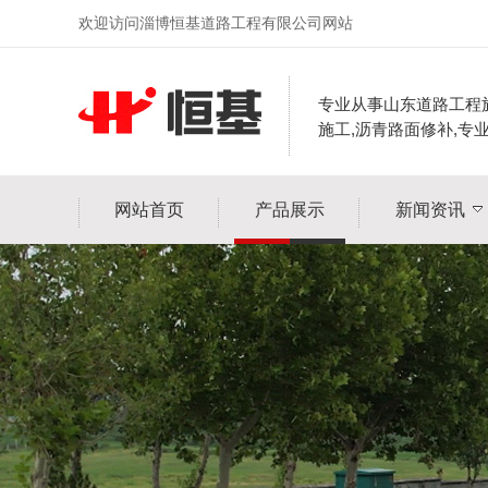
欢迎访问淄博恒基道路工程有限公司网站
专业从事山东道路工程
施工,沥青路面修补,专
网站首页
产品展示
新闻资讯