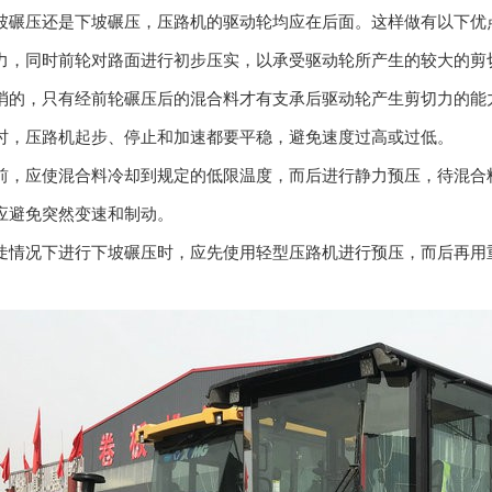
坡碾压还是下坡碾压，压路机的驱动轮均应在后面。这样做有以下优
力，同时前轮对路面进行初步压实，以承受驱动轮所产生的较大的剪
消的，只有经前轮碾压后的混合料才有支承后驱动轮产生剪切力的能
时，压路机起步、停止和加速都要平稳，避免速度过高或过低。
前，应使混合料冷却到规定的低限温度，而后进行静力预压，待混合料
应避免突然变速和制动。
陡情况下进行下坡碾压时，应先使用轻型压路机进行预压，而后再用