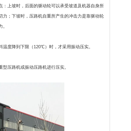
点：上坡时，后面的驱动轮可以承受坡道及机器自身所
切力；下坡时，压路机自重所产生的冲击力是靠驱动轮
力。
温度降到下限（120℃）时，才采用振动压实。
重型压路机或振动压路机进行压实。