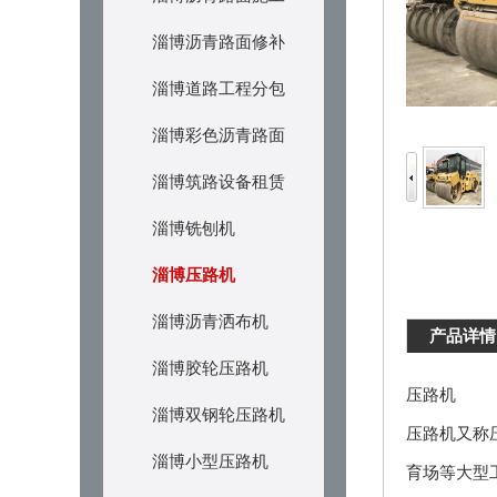
淄博沥青路面修补
淄博道路工程分包
淄博彩色沥青路面
淄博筑路设备租赁
淄博铣刨机
淄博压路机
淄博沥青洒布机
产品详情
淄博胶轮压路机
压路机
淄博双钢轮压路机
压路机又称
淄博小型压路机
育场等大型