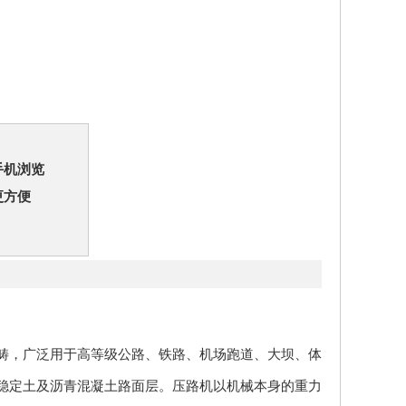
手机浏览
更方便
畴，广泛用于高等级公路、铁路、机场跑道、大坝、体
稳定土及沥青混凝土路面层。压路机以机械本身的重力