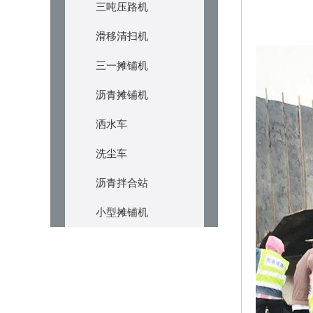
三吨压路机
滑移清扫机
三一摊铺机
沥青摊铺机
洒水车
洗尘车
沥青拌合站
小型摊铺机