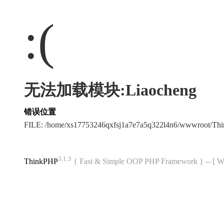
:(
无法加载模块:Liaocheng
错误位置
FILE: /home/xs17753246qxfsj1a7e7a5q322l4n6/wwwroot/T
3.1.3
ThinkPHP
{ Fast & Simple OOP PHP Framework } -- 