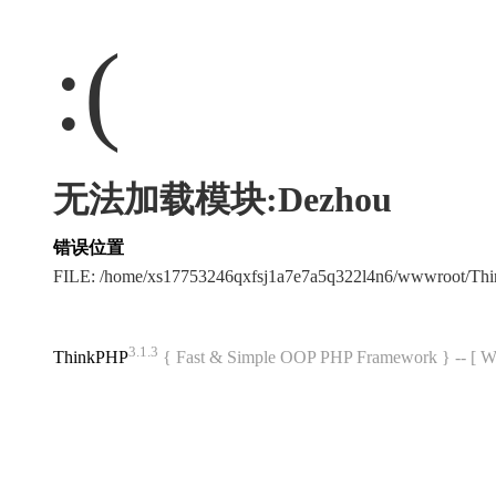
:(
无法加载模块:Dezhou
错误位置
FILE: /home/xs17753246qxfsj1a7e7a5q322l4n6/wwwroot/T
3.1.3
ThinkPHP
{ Fast & Simple OOP PHP Framework } -- 